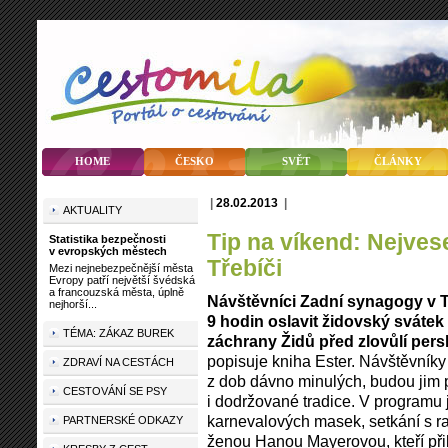
HOME
ČESKO
SVĚT
ČLÁNKY
|
28.02.2013
|
AKTUALITY
Tip na víkend: Nejveselejší židovský svátek v
Statistika bezpečnosti
v evropských městech
Třebíči
Mezi nejnebezpečnější města
Evropy patří největší švédská
a francouzská města, úplně
Návštěvníci Zadní synagogy v T
nejhorší...
9 hodin oslavit židovský svátek
TÉMA: ZÁKAZ BUREK
záchrany Židů před zlovůlí per
popisuje kniha Ester. Návštěvníky
ZDRAVÍ NA CESTÁCH
z dob dávno minulých, budou jim p
CESTOVÁNÍ SE PSY
i dodržované tradice. V programu 
karnevalových masek, setkání s 
PARTNERSKÉ ODKAZY
ženou Hanou Mayerovou, kteří přibl