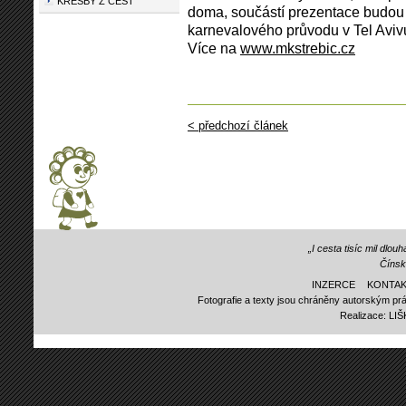
KRESBY Z CEST
doma, součástí prezentace budou a
karnevalového průvodu v Tel Aviv
Více na
www.mkstrebic.cz
< předchozí článek
„I cesta tisíc mil dlo
Čínsk
INZERCE
KONTAK
Fotografie a texty jsou chráněny autorským prá
Realizace:
LI