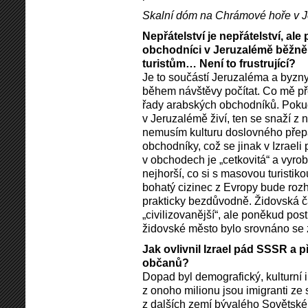
Skalní dóm na Chrámové hoře v 
Nepřátelství je nepřátelství, ale
obchodníci v Jeruzalémě běžně 
turistům… Není to frustrující?
Je to součástí Jeruzaléma a byzny
během návštěvy počítat. Co mě př
řady arabských obchodníků. Pokud 
v Jeruzalémě živí, ten se snaží z
nemusím kulturu doslovného přepa
obchodníky, což se jinak v Izraeli
v obchodech je „cetkovitá“ a vyrob
nejhorší, co si s masovou turisti
bohatý cizinec z Evropy bude ro
prakticky bezdůvodně. Židovská čá
„civilizovanější“, ale poněkud pos
židovské město bylo srovnáno se
Jak ovlivnil Izrael pád SSSR a 
občanů?
Dopad byl demografický, kulturní i
z onoho milionu jsou imigranti ze
z dalších zemí bývalého Sovětskéh