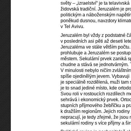
světy – „izraelství“ je ta telavivsk
židovská tradiční. Jeruzalém je p
politickým a náboženským napětím
poněkud dusnou, navzdory klimatu, 
v Tel Avivu.
Jeruzalém byl vždy z podstatné čá
v posledních asi pěti až deseti let
Jeruzaléma ve stále větším počtu
prohlubuje a Jeruzalém se postup
městem. Sekulární prvek zaniká sp
chudne a stává se jednotvárným. 
V minulosti nebylo ničím zvláštním
spíše ojedinělým jevem. Vybavuji 
je speciálně rozdělená, muži tam s
je to snad jediné místo, kde ortod
Svou roli v rostoucích rozdílech m
sehrává i ekonomický prvek. Ortod
stupních příjmového žebříčku a pr
k dražším regionům. Jejich rodiny
nepracují, je tedy zřejmé, že jsou
sekulární rodiny s více příjmy a ši