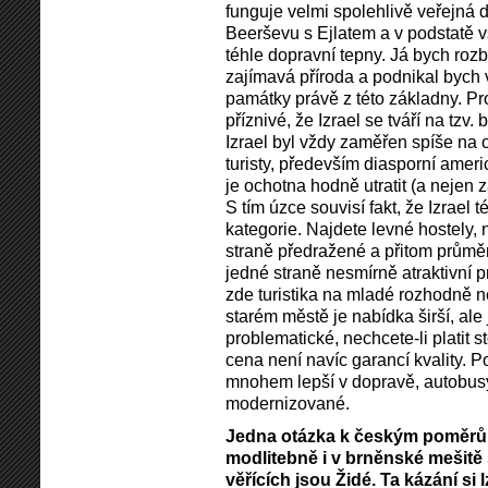
funguje velmi spolehlivě veřejná 
Beerševu s Ejlatem a v podstatě v
téhle dopravní tepny. Já bych roz
zajímavá příroda a podnikal bych 
památky právě z této základny. Pro
příznivé, že Izrael se tváří na tzv.
Izrael byl vždy zaměřen spíše na o
turisty, především diasporní americ
je ochotna hodně utratit (a nejen 
S tím úzce souvisí fakt, že Izrael 
kategorie. Najdete levné hostely,
straně předražené a přitom průměr
jedné straně nesmírně atraktivní 
zde turistika na mladé rozhodně
starém městě je nabídka širší, ale
problematické, nechcete-li platit 
cena není navíc garancí kvality. P
mnohem lepší v dopravě, autobusy
modernizované.
Jedna otázka k českým poměrů
modlitebně i v brněnské mešitě s
věřících jsou Židé. Ta kázání si