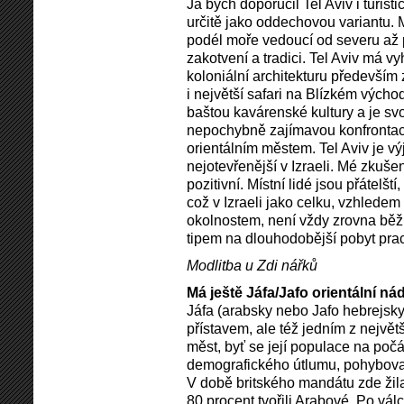
Já bych doporučil Tel Aviv i turistic
určitě jako oddechovou variantu
podél moře vedoucí od severu až p
zakotvení a tradici. Tel Aviv má 
koloniální architekturu především z
i největší safari na Blízkém východ
baštou kavárenské kultury a je s
nepochybně zajímavou konfrontací
orientálním městem. Tel Aviv je vý
nejotevřenější v Izraeli. Mé zkuše
pozitivní. Místní lidé jsou přátelšt
což v Izraeli jako celku, vzhlede
okolnostem, není vždy zrovna běž
tipem na dlouhodobější pobyt prac
Modlitba u Zdi nářků
Má ještě Jáfa/Jafo orientální n
Jáfa (arabsky nebo Jafo hebrejsky
přístavem, ale též jedním z nejvě
měst, byť se její populace na počát
demografického útlumu, pohyboval
V době britského mandátu zde žil
80 procent tvořili Arabové. Po vá