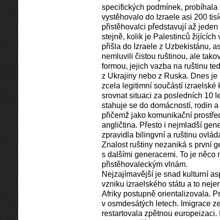
specifických podmínek, probíhala i
vystěhovalo do Izraele asi 200 tis
přistěhovalci představují až jeden 
stejně, kolik je Palestinců žijících
přišla do Izraele z Uzbekistánu, as
nemluvili čistou ruštinou, ale ta
formou, jejich vazba na ruštinu te
z Ukrajiny nebo z Ruska. Dnes je
zcela legitimní součástí izraelské 
srovnat situaci za posledních 10 l
stahuje se do domácností, rodin a
přičemž jako komunikační prostřede
angličtina. Přesto i nejmladší gen
zpravidla bilingvní a ruštinu ovlád
Znalost ruštiny nezaniká s první 
s dalšími generacemi. To je něco 
přistěhovaleckým vlnám.
Nejzajímavější je snad kulturní as
vzniku izraelského státu a to nej
Afriky postupně orientalizovala. P
v osmdesátých letech. Imigrace 
restartovala zpětnou europeizaci. 