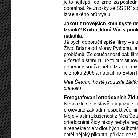
je to nejlepší, co Izrael za posled
opomínat, že „mozky ze SSSR“ sto
izraelského průmyslu.
Jakou z novějších knih byste do
Izraele? Knihu, která Vás v pos
naladila.
Já bych doporučil spíše filmy – s 
Život Briana od Monty Pythonů, ta
problémů. Ze současnosti pak film
v české distribuci. Je to film situ
generace současného Izraele, míst
je z roku 2006 a natočil ho Eytan 
Mea Šearim, hosté jsou zde žádán
chování
Fotografování ortodoxních Ži
Nesnažte se je stavět do pozice li
projevujte základní respekt vůči j
Moje vlastní zkušenost z Mea Šeari
ortodoxními Židy nikdy nebyla neg
s respektem a v dlouhých kalhotá
chtěl nějaký pikantní příklad nezá