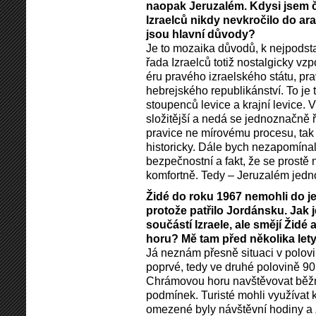
naopak Jeruzalém. Kdysi jsem č
Izraelců nikdy nevkročilo do ar
jsou hlavní důvody?
Je to mozaika důvodů, k nejpodstat
řada Izraelců totiž nostalgicky v
éru pravého izraelského státu, pr
hebrejského republikánství. To je 
stoupenců levice a krajní levice.
složitější a nedá se jednoznačně 
pravice ne mírovému procesu, tak
historicky. Dále bych nezapomína
bezpečnostní a fakt, že se prostě 
komfortně. Tedy – Jeruzalém jedno
Židé do roku 1967 nemohli do j
protože patřilo Jordánsku. Jak j
součástí Izraele, ale smějí Židé
horu? Mě tam před několika lety i
Já neznám přesně situaci v polovi
poprvé, tedy ve druhé polovině 90
Chrámovou horu navštěvovat běžně
podmínek. Turisté mohli využívat 
omezené byly návštěvní hodiny a 