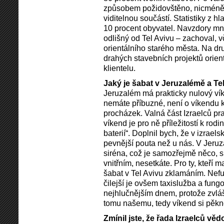
způsobem požidovštěno, nicméně 
viditelnou součástí. Statistiky z h
10 procent obyvatel. Navzdory mn
odlišný od Tel Avivu – zachoval, vč
orientálního starého města. Na d
drahých stavebních projektů orie
klientelu.
Jaký je šabat v Jeruzalémě a Te
Jeruzalém má prakticky nulový ví
nemáte příbuzné, není o víkendu 
procházek. Valná část Izraelců pra
víkend je pro ně příležitostí k ro
baterií“. Doplnil bych, že v izraelsk
pevnější pouta než u nás. V Jeru
siréna, což je samozřejmě něco, s
vnitřním, nesetkáte. Pro ty, kteří m
šabat v Tel Avivu zklamáním. Nefu
čilejší je ovšem taxislužba a fungo
nejhlučnějším dnem, protože zvlášt
tomu našemu, tedy víkend si pěkně
Zmínil jste, že řada Izraelců v