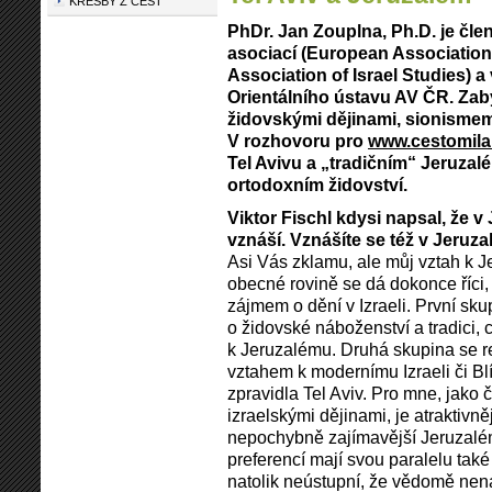
KRESBY Z CEST
PhDr. Jan Zouplna, Ph.D. je čl
asociací (European Association
Association of Israel Studies)
Orientálního ústavu AV ČR. Za
židovskými dějinami, sionisme
V rozhovoru pro
www.cestomila
Tel Avivu a „tradičním“ Jeruzalém
ortodoxním židovství.
Viktor Fischl kdysi napsal, že 
vznáší. Vznášíte se též v Jeruz
Asi Vás zklamu, ale můj vztah k J
obecné rovině se dá dokonce říci,
zájmem o dění v Izraeli. První sku
o židovské náboženství a tradici, c
k Jeruzalému. Druhá skupina se re
vztahem k modernímu Izraeli či B
zpravidla Tel Aviv. Pro mne, jako
izraelskými dějinami, je atraktivněj
nepochybně zajímavější Jeruzalém
preferencí mají svou paralelu tak
natolik neústupní, že vědomě nena