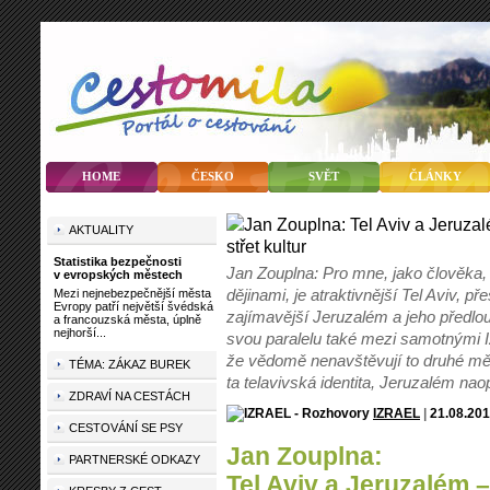
HOME
ČESKO
SVĚT
ČLÁNKY
AKTUALITY
Statistika bezpečnosti
Jan Zouplna: Pro mne, jako člověka,
v evropských městech
dějinami, je atraktivnější Tel Aviv, p
Mezi nejnebezpečnější města
Evropy patří největší švédská
zajímavější Jeruzalém a jeho předlou
a francouzská města, úplně
nejhorší...
svou paralelu také mezi samotnými Iz
že vědomě nenavštěvují to druhé měst
TÉMA: ZÁKAZ BUREK
ta telavivská identita, Jeruzalém nao
ZDRAVÍ NA CESTÁCH
IZRAEL
|
21.08.20
CESTOVÁNÍ SE PSY
Jan Zouplna:
PARTNERSKÉ ODKAZY
Tel Aviv a Jeruzalém –