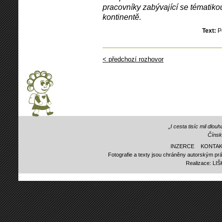
pracovníky zabývající se tématiko
kontinentě.
Text:
P
< předchozí rozhovor
„I cesta tisíc mil dlo
Čínsk
INZERCE
KONTAK
Fotografie a texty jsou chráněny autorským prá
Realizace:
LI