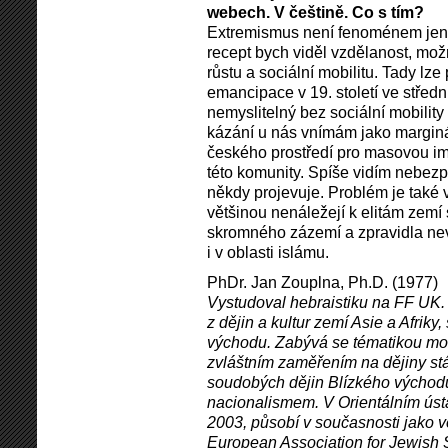
webech. V češtině. Co s tím?
Extremismus není fenoménem jen je
recept bych viděl vzdělanost, mo
růstu a sociální mobilitu. Tady lze
emancipace v 19. století ve středn
nemyslitelný bez sociální mobili
kázání u nás vnímám jako marginál
českého prostředí pro masovou imi
této komunity. Spíše vidím nebezpe
někdy projevuje. Problém je také 
většinou nenáležejí k elitám zemí 
skromného zázemí a zpravidla ne
i v oblasti islámu.
PhDr. Jan Zouplna, Ph.D. (1977)
Vystudoval hebraistiku na FF UK. N
z dějin a kultur zemí Asie a Afriky
východu. Zabývá se tématikou mo
zvláštním zaměřením na dějiny stát
soudobých dějin Blízkého východ
nacionalismem. V Orientálním úst
2003, působí v současnosti jako 
European Association for Jewish 