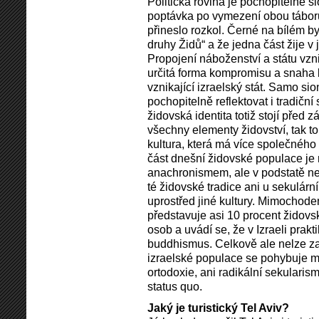
Politická rovina je pochopitelně s
poptávka po vymezení obou táborů
přineslo rozkol. Černé na bílém by 
druhy Židů“ a že jedna část žije 
Propojení náboženství a státu vzni
určitá forma kompromisu a snaha le
vznikající izraelský stát. Samo si
pochopitelně reflektovat i tradiční
židovská identita totiž stojí před
všechny elementy židovství, tak to
kultura, která má více společného 
část dnešní židovské populace j
anachronismem, ale v podstatě ne
té židovské tradice ani u sekulární
uprostřed jiné kultury. Mimochod
představuje asi 10 procent židovs
osob a uvádí se, že v Izraeli prakt
buddhismus. Celkově ale nelze za
izraelské populace se pohybuje me
ortodoxie, ani radikální sekularis
status quo.
Jaký je turistický Tel Aviv?