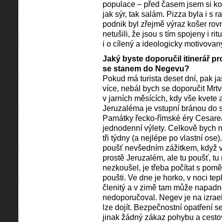
populace – před časem jsem si kou
jak sýr, tak salám. Pizza byla i s r
podnik byl zřejmě výraz košer rovn
netušili, že jsou s tím spojeny i r
i o cílený a ideologicky motivova
Jaký byste doporučil itinerář p
se stanem do Negevu?
Pokud má turista deset dní, pak j
více, nebál bych se doporučit Mr
v jarních měsících, kdy vše kvete 
Jeruzaléma je vstupní bránou do s
Památky řecko-římské éry Cesarea
jednodenní výlety. Celkově bych n
tři týdny (a nejlépe po vlastní os
poušť nevšedním zážitkem, když vi
prostě Jeruzalém, ale tu poušť, tu
nezkoušel, je třeba počítat s pom
poušti. Ve dne je horko, v noci tep
členitý a v zimě tam může napadno
nedoporučoval. Negev je na izrael
lze dojít. Bezpečnostní opatření se
jinak žádný zákaz pohybu a cesto