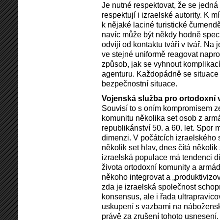
Je nutné respektovat, že se jedná
respektují i izraelské autority. K 
k nějaké laciné turistické čumend
navíc může být někdy hodně speci
odvíjí od kontaktu tváří v tvář. N
ve stejné uniformě reagovat napro
způsob, jak se vyhnout komplikacím
agenturu. Každopádně se situace
bezpečnostní situace.
Vojenská služba pro ortodoxní 
Souvisí to s oním kompromisem ze 
komunitu několika set osob z armá
republikánství 50. a 60. let. Spo
dimenzi. V počátcích izraelského s
několik set hlav, dnes čítá několik
izraelská populace má tendenci dí
života ortodoxní komunity a armáda
někoho integrovat a „produktivizov
zda je izraelská společnost schop
konsensus, ale i řada ultrapravico
uskupení s vazbami na nábožensko
právě za zrušení tohoto usnesení.