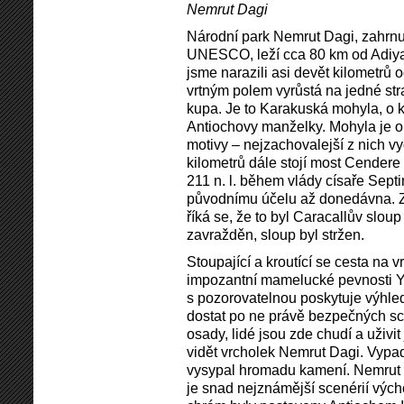
Nemrut Dagi
Národní park Nemrut Dagi, zahrnu
UNESCO, leží cca 80 km od Adiya
jsme narazili asi devět kilometrů
vrtným polem vyrůstá na jedné str
kupa. Je to Karakuská mohyla, o k
Antiochovy manželky. Mohyla je ob
motivy – nejzachovalejší z nich vy
kilometrů dále stojí most Cender
211 n. l. během vlády císaře Sept
původnímu účelu až donedávna. Z p
říká se, že to byl Caracallův sloup
zavražděn, sloup byl stržen.
Stoupající a kroutící se cesta na
impozantní mamelucké pevnosti Ye
s pozorovatelnou poskytuje výhled
dostat po ne právě bezpečných sc
osady, lidé jsou zde chudí a uživit
vidět vrcholek Nemrut Dagi. Vypad
vysypal hromadu kamení. Nemrut D
je snad nejznámější scenérií výc