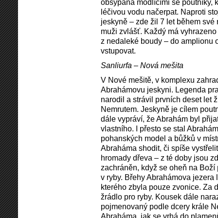
obsypána modlícími se poutníky, k
léčivou vodu načerpat. Naproti sto
jeskyně – zde žil 7 let během své
muži zvlášť. Každý má vyhrazeno 5
z nedaleké boudy – do amplionu 
vstupovat.
Sanliurfa – Nová mešita
V Nové mešitě, v komplexu zahrad 
Abrahámovu jeskyni. Legenda pra
narodil a strávil prvních deset let
Nemrutem. Jeskyně je cílem poutn
dále vypráví, že Abrahám byl při
vlastního. I přesto se stal Abrah
pohanských model a bůžků v míst
Abraháma shodit, či spíše vystřelit
hromady dřeva – z té doby jsou z
zachráněn, když se oheň na Boží 
v ryby. Břehy Abrahámova jezera 
kterého zbyla pouze zvonice. Za d
žrádlo pro ryby. Kousek dále naraz
pojmenovaný podle dcery krále Ne
Abraháma, jak se vrhá do plamenů