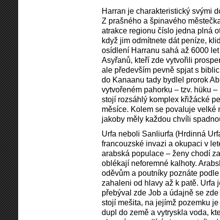
Harran je charakteristický svými 
Z prašného a špinavého městečka s
atrakce regionu číslo jedna plná o
když jim odmítnete dát peníze, kl
osídlení Harranu sahá až 6000 let
Asyřanů, kteří zde vytvořili prosp
ale především pevně spjat s biblic
do Kanaanu tady bydlel prorok A
vytvořeném pahorku – tzv. hüku –
stojí rozsáhlý komplex křižácké pev
měsíce. Kolem se povaluje velké m
jakoby měly každou chvíli spadno
Urfa neboli Sanliurfa (Hrdinná Urf
francouzské invazi a okupaci v le
arabská populace – ženy chodí za
oblékají neforemné kalhoty. Arab
oděvům a poutníky poznáte podle 
zahaleni od hlavy až k patě. Urfa
přebýval zde Job a údajně se zde
stojí mešita, na jejímž pozemku j
dupl do země a vytryskla voda, kte