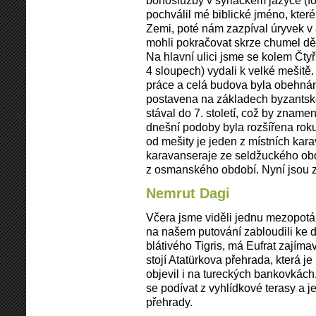
bohoslužby v syriackém jazyce (fo
pochválil mé biblické jméno, které
Zemi, poté nám zazpíval úryvek v 
mohli pokračovat skrze chumel dět
Na hlavní ulici jsme se kolem Čty
4 sloupech) vydali k velké mešitě
práce a celá budova byla obehnán
postavena na základech byzantské
stával do 7. století, což by znamen
dnešní podoby byla rozšířena ro
od mešity je jeden z místních kara
karavanseraje ze seldžuckého ob
z osmanského období. Nyní jsou z
Nemrut Dagi
Včera jsme viděli jednu mezopotá
na našem putování zabloudili ke d
blátivého Tigris, má Eufrat zajím
stojí Atatürkova přehrada, která je
objevil i na tureckých bankovkác
se podívat z vyhlídkové terasy a 
přehrady.