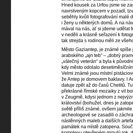
Hned kousek za Urfou jsme se zast
navrstveným kopcem v pozadí, tzv
seběhly kvůli fotografování malé d
i ženy u některých domů. A na náv
mával na nás, ať si jdeme udělat fo
v neděli a krásně seřazení k fotog
tak strejda s rodinou měli ze vše
Město Gaziantep, je známé spíše 
arabského „ajn teb“ – „dobrý pr
„válečný veterán“ a byla k původ
kdy město odolalo desetiměsíční
Velmi známé jsou místní pistáciov
že Antep je domovem baklavy. I An
datuje zpět až do časů Chetitů. Tu
překrásné římské mozaiky z vil bo
v Zeugmě, kdysi jednom z nejvý
království (bohužel, dnes je zato
světě příliš známé, ovšem jakmil
archeologové se zasadili o záchr
nástěnných maleb a dalších artefak
památek na místě zatopena. Sou
komplexu otevřeném minulý rok, d