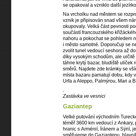
se opakoval a vzniklo další jezírko
Na vrcholku nad městem se rozprost
vznik je připisován snad všem nár
okupovaly. Velká část pevnosti poc
součástí francouzského křižáckého
nahoru a pokochat se pohledem na
i město samotné. Doporučuji se ne
zvolit tunel vedoucí seshora až d
díky vysokým schodům, ale určitě 
táhne krytý bazar, bludiště uliček
směrů. Najdete zde krámky se vší
místa bazaru pamatují dobu, kdy v
Urfa a Aleppo, Palmýrou, Mari a
.
Zastávka ve vesnici
Gaziantep
Velké putování východním Turecke
téměř 3600 km vedoucí z Ankary,
hranic s Arménií, Íránem a Sýrií, 
směřujeme do Gaziantepu, hlavní