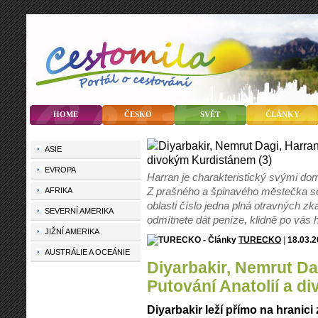
HOME
ČESKO
SVĚT
ČLÁNKY
ASIE
EVROPA
Harran je charakteristický svými do
Z prašného a špinavého městečka se a
AFRIKA
oblasti číslo jedna plná otravných zk
SEVERNÍ AMERIKA
odmítnete dát peníze, klidně po vás
JIŽNÍ AMERIKA
TURECKO
|
18.03.
AUSTRÁLIE A OCEÁNIE
Diyarbakir, Nemrut Dagi, Harran, Urfa aneb
Putování Anatolií a d
Diyarbakir leží přímo na hranici