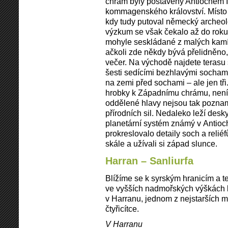
chrám byly postaveny Antiochem I.
kommagenského království. Místo
kdy tudy putoval německý archeol
výzkum se však čekalo až do roku
mohyle seskládané z malých kamí
ačkoli zde někdy bývá přelidněno,
večer. Na východě najdete terasu
šesti sedícími bezhlavými sochami
na zemi před sochami – ale jen tři
hrobky k Západnímu chrámu, není 
oddělené hlavy nejsou tak pozn
přírodních sil. Nedaleko leží desky
planetární systém známý v Antioch
prokreslovalo detaily soch a relié
skále a užívali si západ slunce.
Harran – Sanliurfa
Blížíme se k syrským hranicím a t
ve vyšších nadmořských výškách b
v Harranu, jednom z nejstarších mě
čtyřicítce.
V Harranu