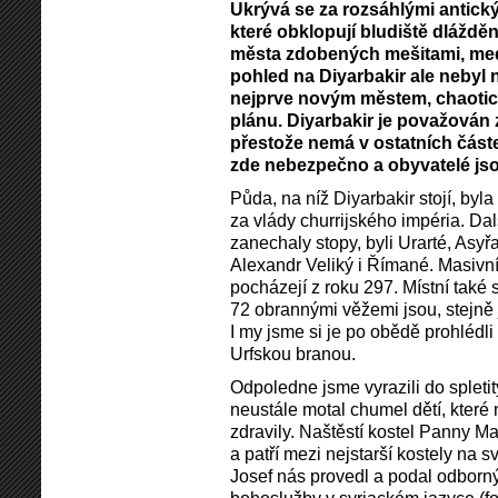
Ukrývá se za rozsáhlými antick
které obklopují bludiště dláždě
města zdobených mešitami, medr
pohled na Diyarbakir ale nebyl ni
nejprve novým městem, chaotic
plánu. Diyarbakir je považován 
přestože nemá v ostatních část
zde nebezpečno a obyvatelé jsou
Půda, na níž Diyarbakir stojí, byla
za vlády churrijského impéria. Dal
zanechaly stopy, byli Urarté, Asy
Alexandr Veliký i Římané. Masivn
pocházejí z roku 297. Místní také s
72 obrannými věžemi jsou, stejně 
I my jsme si je po obědě prohlédli
Urfskou branou.
Odpoledne jsme vyrazili do spleti
neustále motal chumel dětí, které
zdravily. Naštěstí kostel Panny Ma
a patří mezi nejstarší kostely na s
Josef nás provedl a podal odborný 