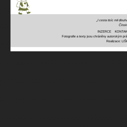
„I cesta tisíc mil dlo
Čínsk
INZERCE
KONTAK
Fotografie a texty jsou chráněny autorským prá
Realizace:
LI