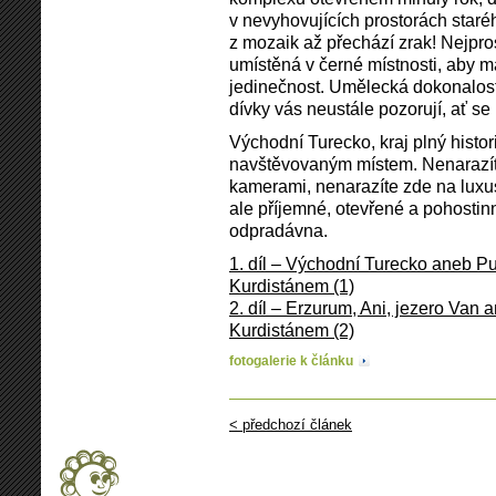
v nevyhovujících prostorách star
z mozaik až přechází zrak! Nejpro
umístěná v černé místnosti, aby ma
jedinečnost. Umělecká dokonalost
dívky vás neustále pozorují, ať s
Východní Turecko, kraj plný histori
navštěvovaným místem. Nenarazíte 
kamerami, nenarazíte zde na luxus
ale příjemné, otevřené a pohostinn
odpradávna.
1. díl – Východní Turecko aneb Pu
Kurdistánem (1)
2. díl – Erzurum, Ani, jezero Van 
Kurdistánem (2)
fotogalerie k článku
< předchozí článek