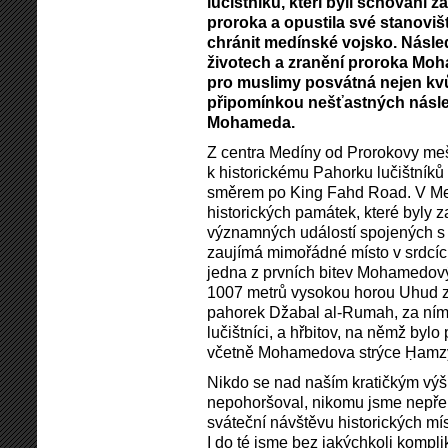
lučištníků, kteří byli schováni
proroka a opustila své stanoviš
chránit medínské vojsko. Násl
životech a zranění proroka Moh
pro muslimy posvátná nejen kvůl
připomínkou nešťastných násl
Mohameda.
Z centra Medíny od Prorokovy meši
k historickému Pahorku lučištníků 
směrem po King Fahd Road. V Me
historických památek, které byly
významných událostí spojených s 
zaujímá mimořádné místo v srdcíc
jedna z prvních bitev Mohamedový
1007 metrů vysokou horou Uhud 
pahorek Džabal al-Rumah, za nímž
lučištníci, a hřbitov, na němž by
včetně Mohamedova strýce Ḥamzy 
Nikdo se nad naším kratičkým výš
nepohoršoval, nikomu jsme nepřeká
sváteční návštěvu historických mí
I do té jsme bez jakýchkoli komplik