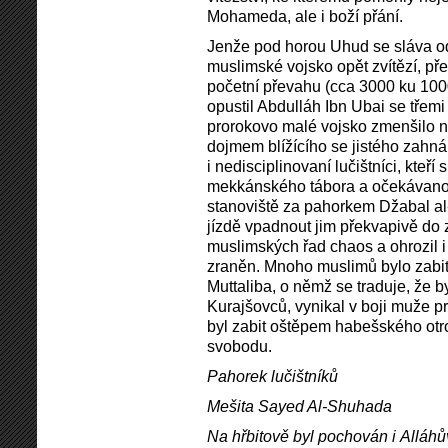
Mohameda, ale i boží přání.
Jenže pod horou Uhud se sláva o
muslimské vojsko opět zvítězí, př
početní převahu (cca 3000 ku 100
opustil Abdulláh Ibn Ubai se třemi
prorokovo malé vojsko zmenšilo n
dojmem blížícího se jistého zahnán
i nedisciplinovaní lučištníci, kteří 
mekkánského tábora a očekávanou
stanoviště za pahorkem Džabal 
jízdě vpadnout jim překvapivě do
muslimských řad chaos a ohrozil i
zraněn. Mnoho muslimů bylo zabit
Muttaliba, o němž se traduje, že 
Kurajšovců, vynikal v boji muže pro
byl zabit oštěpem habešského otro
svobodu.
Pahorek lučištníků
Mešita Sayed Al-Shuhada
Na hřbitově byl pochován i Alláh