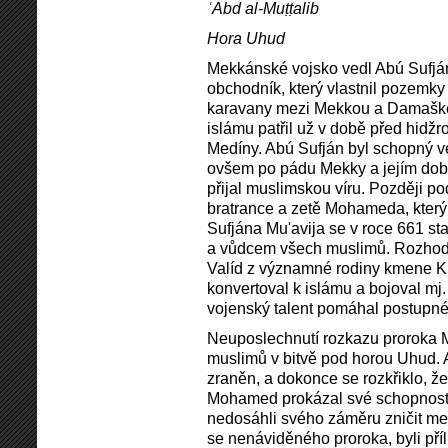
ʿAbd al-Muṭṭalib
Hora Uhud
Mekkánské vojsko vedl Abú Sufj
obchodník, který vlastnil pozemk
karavany mezi Mekkou a Damašk
islámu patřil už v době před hi
Medíny. Abú Sufján byl schopný ve
ovšem po pádu Mekky a jejím dob
přijal muslimskou víru. Později po
bratrance a zetě Mohameda, který 
Sufjána Mu'avija se v roce 661 st
a vůdcem všech muslimů. Rozhodují
Valíd z významné rodiny kmene Kur
konvertoval k islámu a bojoval mj.
vojenský talent pomáhal postupné
Neuposlechnutí rozkazu prorok
muslimů v bitvě pod horou Uhud. 
zraněn, a dokonce se rozkřiklo, ž
Mohamed prokázal své schopnosti
nedosáhli svého záměru zničit m
se nenáviděného proroka, byli pří