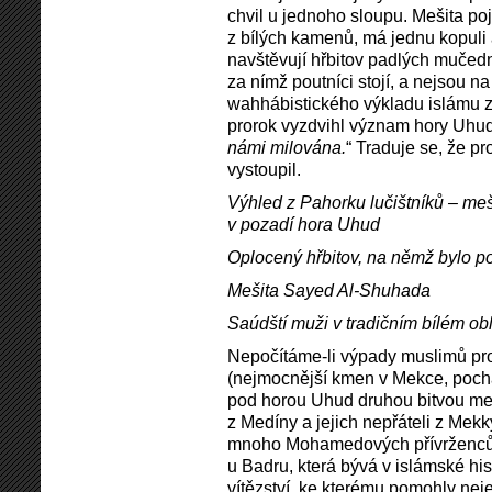
chvil u jednoho sloupu. Mešita po
z bílých kamenů, má jednu kopuli 
navštěvují hřbitov padlých mučední
za nímž poutníci stojí, a nejsou 
wahhábistického výkladu islámu z
prorok vyzdvihl význam hory Uhud
námi milována.
“ Traduje se, že 
vystoupil.
Výhled z Pahorku lučištníků – meš
v pozadí hora Uhud
Oplocený hřbitov, na němž bylo 
Mešita Sayed Al-Shuhada
Saúdští muži v tradičním bílém ob
Nepočítáme-li výpady muslimů pr
(nejmocnější kmen v Mekce, pochá
pod horou Uhud druhou bitvou m
z Medíny a jejich nepřáteli z Mek
mnoho Mohamedových přívrženců. 
u Badru, která bývá v islámské hi
vítězství, ke kterému pomohly nej