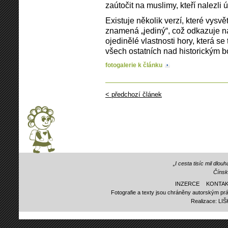
zaútočit na muslimy, kteří nalezli
Existuje několik verzí, které vysv
znamená „jediný“, což odkazuje na
ojedinělé vlastnosti hory, která s
všech ostatních nad historickým b
fotogalerie k článku
< předchozí článek
„I cesta tisíc mil dlo
Čínsk
INZERCE
KONTAK
Fotografie a texty jsou chráněny autorským prá
Realizace:
LI