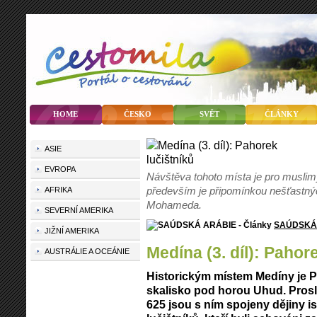
HOME
ČESKO
SVĚT
ČLÁNKY
ASIE
EVROPA
Návštěva tohoto místa je pro muslimy
především je připomínkou nešťastný
AFRIKA
Mohameda.
SEVERNÍ AMERIKA
SAÚDSKÁ
JIŽNÍ AMERIKA
Medína (3. díl): Pahor
AUSTRÁLIE A OCEÁNIE
Historickým místem Medíny je P
skalisko pod horou Uhud. Prosl
625 jsou s ním spojeny dějiny i