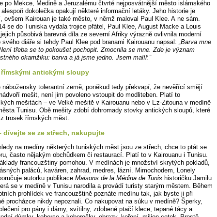
je po Mekce, Medině a Jeruzalému čtvrté nejposvátnější město islámského
 alespoň dokolečka opakují některé informační letáky. Jeho historie je
cí, ovšem Kairouan je také město, v němž maloval Paul Klee. A ne sám.
14 se do Tuniska vydala trojice přátel, Paul Klee, August Macke a Louis
a jejich působivá barevná díla ze severní Afriky výrazně ovlivnila moderní
 svého diáře si tehdy Paul Klee pod branami Kairouanu napsal:
„Barva mne
 Není třeba se to pokoušet pochopit. Zmocnila se mne. Zde je význam
astného okamžiku: barva a já jsme jedno. Jsem malíř.“
 římskými antickými sloupy
e nábožensky tolerantní země, poněkud tedy překvapí, že nevěřící smějí
ádvoří mešit, není jim povoleno vstoupit do modliteben. Platí to
rických mešitách – ve Velké mešitě v Kairouanu nebo v Ez-Zitouna v medíně
města Tunisu. Obě mešity zdobí dohromady stovky antických sloupů, které
 z trosek římských měst.
 dívejte se ze střech, nakupujte
ledy na medíny některých tuniských měst jsou ze střech, chce to ptát se
ru, často nějakým obchůdkem či restaurací. Platí to v Kairouanu i Tunisu.
áklady francouzštiny pomohou. V medínách je množství skrytých pokladů,
rásných paláců, kaváren, zahrad, medres, lázní. Mimochodem, Lonely
poručuje autorku publikace
Maisons de la Médina de Tunis
historičku Jamilu
terá se v medíně v Tunisu narodila a provádí turisty starým městem. Během
otních prohlídek ve francouzštině poznáte medínu tak, jak byste ji při
é procházce nikdy nepoznali. Co nakupovat na súku v medíně? Šperky,
lečení pro pány i dámy, svítilny, zdobené ptačí klece, tepané tácy a
vodní dýmky, koberce a koberečky, obrazy, koření, milion cetek. Prostě