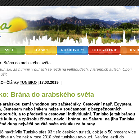
SVĚT
ČLÁNKY
ROZHOVORY
FOTOGALERIE
KNI
 Tunisku za humny, v dunách se jezdí na velbloudech, v terénních autech. Obojí
užít.
TUNISKO
|
17.03.2019
|
sko: Brána do arabského světa
je arabskou zemí vhodnou pro začátečníky. Cestování např. Egyptem,
m, Jemenem nebo Irákem nelze v současnosti z bezpečnostních
poručit, a to především cestování individuální. Tunisko je tak bránou
é kultury a způsobu života, navíc i bránou na Saharu, na jihu Tuniska
čné duny největší pouště světa vskutku za humny.
8 navštívilo Tunisko přes 93 tisíc českých turistů, což je o 50 procent více
dříve a více než v roce 2010 před tuniskou revolucí. Nejvíce jezdí do