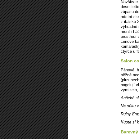
Navštivte
desetilet
zápasu do 
místní sle
z italské
výhradně 
menší háče
prostředí
cenové ka
kamarádky
čtyřce u f
Salon co
Pánové, h
běžně nech
(plus nech
nagelují v
vymizelo,
Antické s
Na súku 
Ruiny řím
Kupte si 
Barevný 