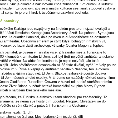
ientu. Súk je divadlo a nakupování chce zkušenost. Smlouvání je kulturní
 na každém Evropanovi, aby se s místní kulturou seznámil, studoval zvyky a
nal ceny. To je první krok k úspěšnému uzavření obchodu.
ké památky
arověkého
Kartága
jsou rozptýleny na širokém prostoru, nejzachovalejší a
ější částí římského Kartága jsou Antoninovy lázně. Na pahorku Byrsa jsou
 tzv. Le quartier Hannibal, dále po Avenue d´Amphithéatre se dostanete
u amfiteátru. Opačným směrem je čtvrť kdysi bohatých římských vil,
A kousek od lázní další archeologické parky Quarter Magon a Tophet.
ch památek je ovšem v Tunisku více. Z hlavního města Tuniska je to
200 kilometrů k amfiteátru El Jem, což byl třetí největší amfiteátr antického
větší v Africe. Na africkém kontinentu je nejen největší, ale také
alejší. Jeho návštěvnost dosahovala až 35 tisíc diváků, vyšší mívaly pouze
Colosseum v Římě a kapujský amfiteátr nedaleko Neapole, ten je ovšem
zbědovanějším stavu než El Jem. Blízkost saharské pouště dodává
u El Jem nádech africké exotiky. V El Jemu se natáčely některé scény filmu
Scotta Gladiátor s Russellem Crowem v hlavní roli a také staršího snímku
onese Život Briana, v němž britská komediální skupina Monty Python
příběh o narození křesťanského mesiáše.
ylo řečeno, že Tunisko je arabskou zemí vhodnou pro začátečníky. To
namená, že nemá své hosty čím upoutat. Naopak. Chystáte-li se do
řečtěte si sérii článků z putování Tuniskem na Cestomile:
rskými jezdci (1. díl)
nternational du Sahara:
Mezi berberskými jezdci (2. díl)