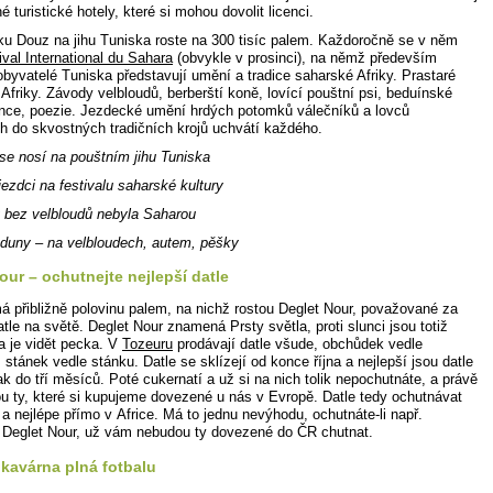
é turistické hotely, které si mohou dovolit licenci.
u Douz na jihu Tuniska roste na 300 tisíc palem. Každoročně se v něm
ival International du Sahara
(obvykle v prosinci), na němž především
obyvatelé Tuniska představují umění a tradice saharské Afriky. Prastaré
Afriky. Závody velbloudů, berberští koně, lovící pouštní psi, beduínské
ance, poezie. Jezdecké umění hrdých potomků válečníků a lovců
h do skvostných tradičních krojů uchvátí každého.
 se nosí na pouštním jihu Tuniska
jezdci na festivalu saharské kultury
 bez velbloudů nebyla Saharou
duny – na velbloudech, autem, pěšky
our – ochutnejte nejlepší datle
á přibližně polovinu palem, na nichž rostou Deglet Nour, považované za
atle na světě. Deglet Nour znamená Prsty světla, proti slunci jsou totiž
a je vidět pecka. V
Tozeuru
prodávají datle všude, obchůdek vedle
stánek vedle stánku. Datle se sklízejí od konce října a nejlepší jsou datle
ak do tří měsíců. Poté cukernatí a už si na nich tolik nepochutnáte, a právě
ou ty, které si kupujeme dovezené u nás v Evropě. Datle tedy ochutnávat
 a nejlépe přímo v Africe. Má to jednu nevýhodu, ochutnáte-li např.
 Deglet Nour, už vám nebudou ty dovezené do ČR chutnat.
kavárna plná fotbalu