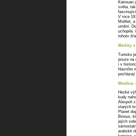
Kairouan 
světa, tak
fascinují
V roce 19
Moilliet, 
umění. Do
uchopila.
tohoto šť
Mešity s
Tunisko j
pouze na n
i v histo
hlavního 
pocházejí
Medína –
Hezké výh
kudy naho
Alespoň z
starých k
Planet do
Binous, k
jejích sob
samostatn
arabské ob
konvice, 