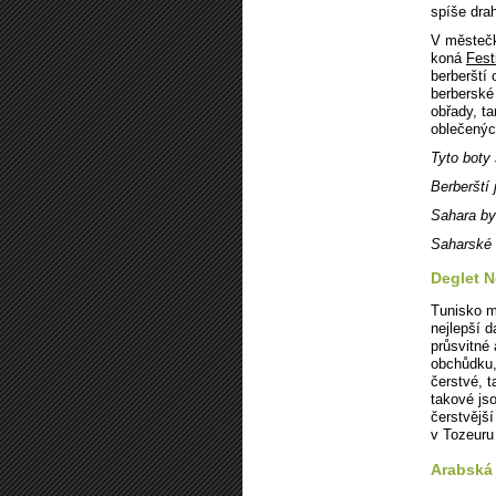
spíše drah
V městečk
koná
Fest
berberští 
berberské 
obřady, t
oblečenýc
Tyto boty
Berberští 
Sahara by
Saharské 
Deglet N
Tunisko m
nejlepší d
průsvitné 
obchůdku, 
čerstvé, t
takové js
čerstvější
v Tozeuru
Arabská 