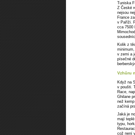
Tuniska Fr
Z České r
nejsou nej
France za
v Paříži. 
cca 7500 
Mimochode
sousedních
Kolik z tě
minimum, 
v zemi a j
písečné d
berberskýc
Vzhůru n
Když na S
v poušti.
Race, nap
Ghilane p
než kemp 
začíná pr
Jaká je n
mají tepl
typu, hork
Restaurace
což není 