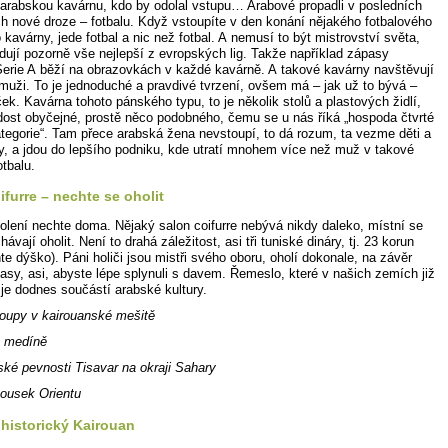
 arabskou kavárnu, kdo by odolal vstupu… Arabové propadli v posledních
ích nové droze – fotbalu. Když vstoupíte v den konání nějakého fotbalového
kavárny, jede fotbal a nic než fotbal. A nemusí to být mistrovství světa,
dují pozorně vše nejlepší z evropských lig. Takže například zápasy
 Serie A běží na obrazovkách v každé kavárně. A takové kavárny navštěvují
muži. To je jednoduché a pravdivé tvrzení, ovšem má – jak už to bývá –
k. Kavárna tohoto pánského typu, to je několik stolů a plastových židlí,
 dost obyčejné, prostě něco podobného, čemu se u nás říká „hospoda čtvrté
tegorie“. Tam přece arabská žena nevstoupí, to dá rozum, ta vezme děti a
, a jdou do lepšího podniku, kde utratí mnohem více než muž v takové
otbalu.
ifurre – nechte se oholit
olení nechte doma. Nějaký salon coifurre nebývá nikdy daleko, místní se
ávají oholit. Není to drahá záležitost, asi tři tuniské dináry, tj. 23 korun
te dýško). Páni holiči jsou mistři svého oboru, oholí dokonale, na závěr
lasy, asi, abyste lépe splynuli s davem. Řemeslo, které v našich zemích již
 je dodnes součástí arabské kultury.
loupy v kairouanské mešitě
v medíně
ské pevnosti Tisavar na okraji Sahary
kousek Orientu
historický Kairouan