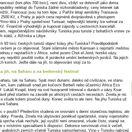
ancouzi (loni přes 700 tisíc), není divu, vždyť se dohovoří jako doma.
epubliky nelétají do Tuniska žádné nízkonákladovky, ceny letenek tak
nižší, Francouzi jsou na tom lépe, z Paříže létají aerolinky Transavia
 2500 Kč, z Prahy je jejich cena nejméně dvojnásobná s přestupem
Přímo létá z Prahy společnost Tunisair, nejlevnější letenky lze sehnat za
Kč. Finančně výhodnější je kupovat zájezdy u cestovních kanceláří.
m, nejpočetnějšími návštěvníky Tuniska jsou turisté z bohatších vrstev ze
 států, z Alžírska a Libye.
ch 93 tisíc českých turistů objeví krásy jihu Tuniska? Pravděpodobně
ovšem je co objevovat. Staré islámské město Kairouan s nejstarší mešitou
ednou z nejstarších v Africe, solné jezero Chot el-Jerid, horské oázy,
uny největší pouště světa. A jezdecké umění berberských jezdců. Na jejich
h koních. Jeďte dále na jih, to objevování stojí za to.
a jih, na Saharu a na berberský festival
aharu, tak na Saharu. Spát mezi dunami, daleko od civilizace, ve stanu
 Tam, kam zabloudí snad jen kočovní Berbeři nebo účastníci Africa Eco
ř. Lukáš Kvapil, který na své husqvarně trénoval v dunách u oázy Ksar
rávě před startem na závodě po afrických cestách necestách. Zmela je nic
a všude kolem písečné duny. Konec světa to ale není. Na jihu Tuniska už
avá Sahara.
oc v poušti? Především studená ve srovnání s denní slunečnou teplotou, ale
é deky. Pravda, Zmela má ubytování poněkud spartánské, stany vojenského
á sprcha však nechybí, její využití není omezené, všude čisto, starají se.
 s místními specialitami k dispozici. Dokonce servírovali víno k večeři,
v arabských zemích včetně Tuniska samozřejmost. Víno v Tunisku nabízejí