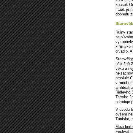
kousek Or
rituál, je
dopředu z
Starově
Ruiny st
nejpůvabn
vykopávky
k římském
divadlo. 
Starověký
přibližně 
věku a nej
nejzachov
proslulé 
v mnohem 
amfiteátr
Ridleyho 
Terryho J
paroduje 
V úvodu b
ovšem nez
Tuniska, p
Mezi berbe
Festival I