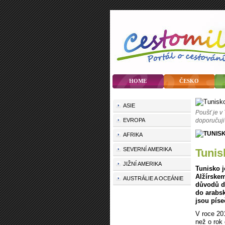
HOME
ČESKO
ASIE
Poušť je v
EVROPA
doporučuji 
AFRIKA
SEVERNÍ AMERIKA
Tuni
JIŽNÍ AMERIKA
Tunisko 
Alžírske
AUSTRÁLIE A OCEÁNIE
důvodů do
do arabsk
jsou píse
V roce 201
než o rok 